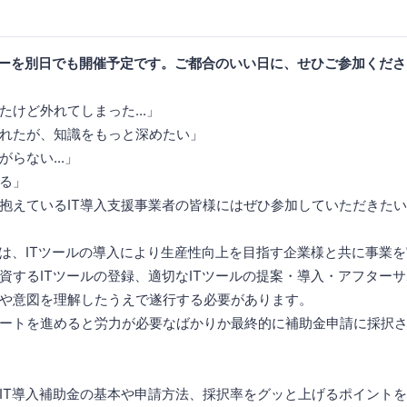
ーを別日でも開催予定です。ご都合のいい日に、せひご参加くださ
けど外れてしまった...」
れたが、知識をもっと深めたい」
らない...」
る」
抱えているIT導入支援事業者の皆様にはぜひ参加していただきた
とは、ITツールの導入により生産性向上を目指す企業様と共に事業
資するITツールの登録、適切なITツールの提案・導入・アフター
や意図を理解したうえで遂行する必要があります。
ートを進めると労力が必要なばかりか最終的に補助金申請に採択
IT導入補助金の基本や申請方法、採択率をグッと上げるポイント