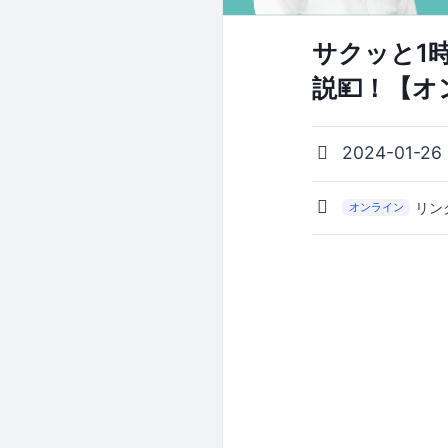
サクッと1
説💴！【
2024-01-26
リン
オンライン