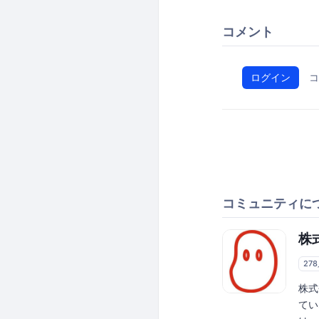
コメント
ログイン
コ
コミュニティに
株
27
株式
てい