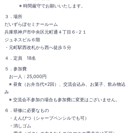
※ 時間厳守でお願いいたします。
３．場所
だいずらぼセミナールーム
兵庫県神戸市中央区元町通４丁目６-２１
ジュネスビル６階
・元町駅西改札から西へ徒歩５分
４．定員 18名
５．参加費
お一人：25,000円
※ 昼食（お弁当代×2回）、交流会込み、お菓子、飲み物込
み
※ 交流会不参加の場合も参加費に変更はございません。
６．研修に必要なもの
・えんぴつ（シャープペンシルでも可）
・消しゴム