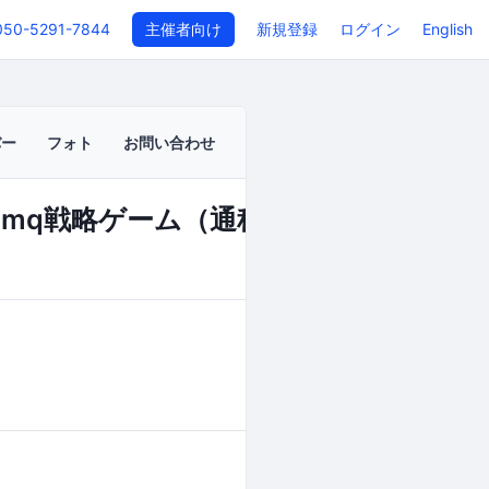
050-5291-7844
主催者向け
新規登録
ログイン
English
バー
フォト
お問い合わせ
道場★mq戦略ゲーム（通称mg）【初心者歓
イベントページ